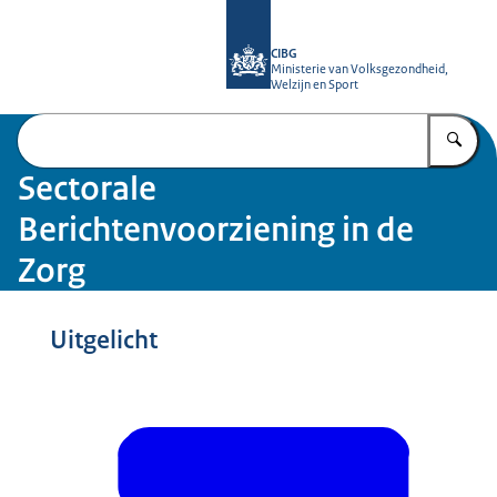
Naar de homepage van SBV-Z
CIBG
Ministerie van Volksgezondheid,
Welzijn en Sport
Vu
Sectorale
Berichtenvoorziening in de
Zorg
Uitgelicht