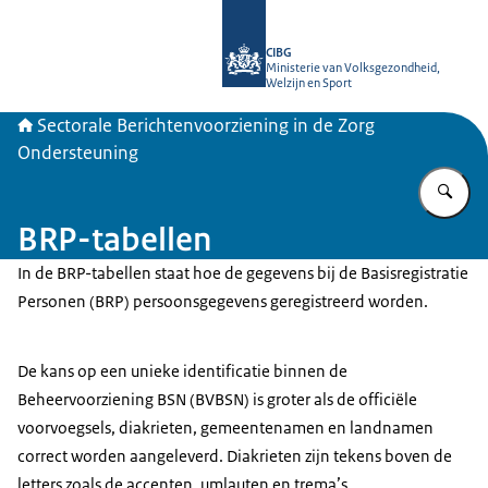
Naar de homepage van SBV-Z
CIBG
Ministerie van Volksgezondheid,
Welzijn en Sport
Sectorale Berichtenvoorziening in de Zorg
Ondersteuning
Vu
BRP-tabellen
In de BRP-tabellen staat hoe de gegevens bij de Basisregistratie
Personen (BRP) persoonsgegevens geregistreerd worden.
De kans op een unieke identificatie binnen de
Beheervoorziening BSN (BVBSN) is groter als de officiële
voorvoegsels, diakrieten, gemeentenamen en landnamen
correct worden aangeleverd. Diakrieten zijn tekens boven de
letters zoals de accenten, umlauten en trema’s.