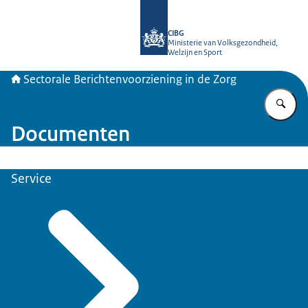
Naar de homepage van SBV-Z
CIBG
Ministerie van Volksgezondheid,
Welzijn en Sport
Sectorale Berichtenvoorziening in de Zorg
Vu
Documenten
Service