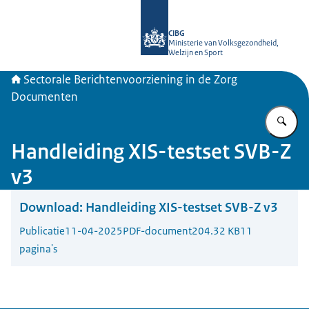
Naar de homepage van SBV-Z
CIBG
Ministerie van Volksgezondheid,
Welzijn en Sport
Sectorale Berichtenvoorziening in de Zorg
Documenten
Vu
Handleiding XIS-testset SVB-Z
v3
Download:
Handleiding XIS-testset SVB-Z v3
Publicatie
11-04-2025
PDF-document
204.32 KB
11
pagina's