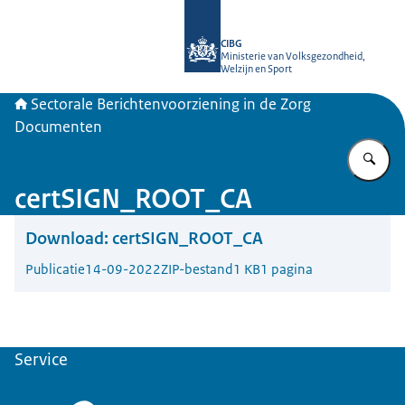
Naar de homepage van SBV-Z
CIBG
Ministerie van Volksgezondheid,
Welzijn en Sport
Sectorale Berichtenvoorziening in de Zorg
Documenten
Vu
certSIGN_ROOT_CA
Download:
certSIGN_ROOT_CA
Publicatie
14-09-2022
ZIP-bestand
1 KB
1 pagina
Service